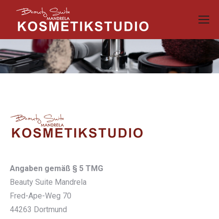
Angaben gemäß § 5 TMG
Beauty Suite Mandrela
Fred-Ape-Weg 70
44263 Dortmund